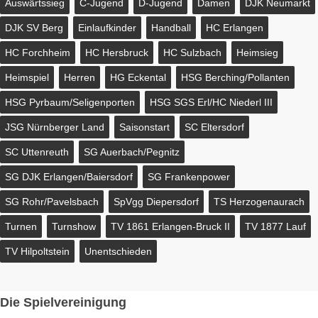
Auswärtssieg
C-Jugend
D-Jugend
Damen
DJK Neumarkt
DJK SV Berg
Einlaufkinder
Handball
HC Erlangen
HC Forchheim
HC Hersbruck
HC Sulzbach
Heimsieg
Heimspiel
Herren
HG Eckental
HSG Berching/Pollanten
HSG Pyrbaum/Seligenporten
HSG SGS Erl/HC Niederl III
JSG Nürnberger Land
Saisonstart
SC Eltersdorf
SC Uttenreuth
SG Auerbach/Pegnitz
SG DJK Erlangen/Baiersdorf
SG Frankenpower
SG Rohr/Pavelsbach
SpVgg Diepersdorf
TS Herzogenaurach
Turnen
Turnshow
TV 1861 Erlangen-Bruck II
TV 1877 Lauf
TV Hilpoltstein
Unentschieden
Die Spielvereinigung