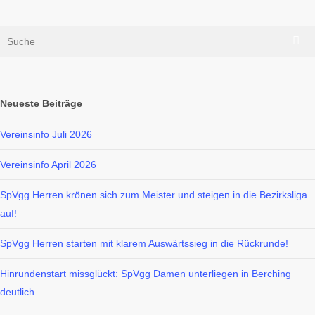
SpVgg
Herren
Neueste Beiträge
Handball
erkämpfen
SpVgg Herren erkämpfen Punkt in
Vereinsinfo Juli 2026
Punkt
Baiersdorf
in
Vereinsinfo April 2026
Baiersdorf
Im zweiten Saisonspiel der Bezirksklasse Männer Staffel West
SpVgg Herren krönen sich zum Meister und steigen in die Bezirksliga
auf!
holten sich die SpVgg Herren ein hart umkämpftes 28:28-
Unentschieden bei der SG DJK Erlangen/Baiersdorf. In einer
SpVgg Herren starten mit klarem Auswärtssieg in die Rückrunde!
ntensiven…
Hinrundenstart missglückt: SpVgg Damen unterliegen in Berching
deutlich
5. Oktober 2025