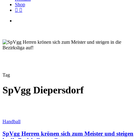
Shop
facebook
instagram
search
Tag
SpVgg Diepersdorf
SpVgg
Handball
Herren
krönen
SpVgg Herren krönen sich zum Meister und steigen
sich