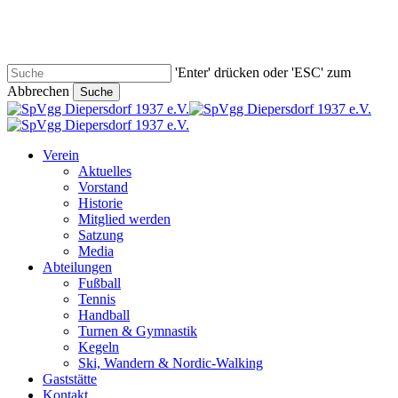
Skip
to
main
content
'Enter' drücken oder 'ESC' zum
Abbrechen
Suche
Close
Search
search
Menu
Verein
Aktuelles
Vorstand
Historie
Mitglied werden
Satzung
Media
Abteilungen
Fußball
Tennis
Handball
Turnen & Gymnastik
Kegeln
Ski, Wandern & Nordic-Walking
Gaststätte
Kontakt