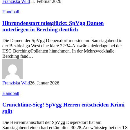
Franziska Wild
11. Februar 2026
Hinrundenstart
Handball
missglückt:
SpVgg
Hinrundenstart missglückt: SpVgg Damen
Damen
unterliegen in Berching deutlich
unterliegen
in
Die Damen der SpVgg Diepersdorf mussten am Samstagabend in
Berching
der Bezirksliga West eine klare 22:34-Auswärtsniederlage bei der
deutlich
HSG Berching/Pollanten hinnehmen. In der Mehrzweckhalle
Berching fand…
Franziska Wild
26. Januar 2026
Crunchtime-
Handball
Sieg!
SpVgg
Crunchtime-Sieg! SpVgg Herren entscheiden Krimi
Herren
spät
entscheiden
Krimi
Die Herrenmannschaft der SpVgg Diepersdorf hat am
spät
Samstagabend einen hart erkämpften 30:28-Auswärtssieg bei der TS