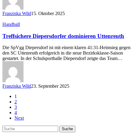
Franziska Wild
15. Oktober 2025
Treffsichere
Handball
Diepersdorfer
dominieren
Treffsichere Diepersdorfer dominieren Uttenreuth
Uttenreuth
Die SpVgg Diepersdorf ist mit einem klaren 41:31-Heimsieg gegen
den SC Uttenreuth erfolgreich in die neue Bezirksklasse-Saison
gestartet. In der Schulsporthalle Diepersdorf zeigte das Team…
Franziska Wild
23. September 2025
1
2
3
4
Next
Suche