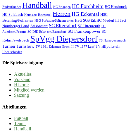
Handball
HC Forchheim
HC Hersbruck
Einlaufkinder
HC Erlangen
Herren
HG Eckental
HC Sulzbach
HSG
Heimsieg
Heimspiel
Berching/Pollanten
HSG SGS Erl/HC Niederl III
JSG
HSG Pyrbaum/Seligenporten
SC Eltersdorf
Nürnberger Land
Saisonstart
SC Uttenreuth
SG
SG Frankenpower
SG
Auerbach/Pegnitz
SG DJK Erlangen/Baiersdorf
SpVgg Diepersdorf
Rohr/Pavelsbach
TS Herzogenaurach
Turnen
Turnshow
TV Hilpoltstein
TV 1861 Erlangen-Bruck II
TV 1877 Lauf
Unentschieden
Die Spielvereinigung
Aktuelles
Vorstand
Historie
Mitglied werden
Satzung
Abteilungen
Fußball
Tennis
Handball