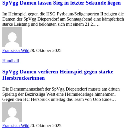
lassen
SpVgg Damen lassen Sieg in letzter Sekunde liegen
Sieg
in
Im Heimspiel gegen die HSG Pyrbaum/Seligenporten II zeigten die
letzter
Damen der SpVgg Diepersdorf am Sonntagabend eine kämpferisch
Sekunde
starke Leistung und belohnten sich mit einem 21:21…
liegen
Franziska Wild
28. Oktober 2025
SpVgg
Handball
Damen
verlieren
SpVgg Damen verlieren Heimspiel gegen starke
Heimspiel
Hersbruckerinnen
gegen
starke
Die Damenmannschaft der SpVgg Diepersdorf musste am dritten
Hersbruckerinnen
Spieltag der Bezirksliga West eine Heimniederlage hinnehmen.
Gegen den HC Hersbruck unterlag das Team von Udo Ende…
Franziska Wild
20. Oktober 2025