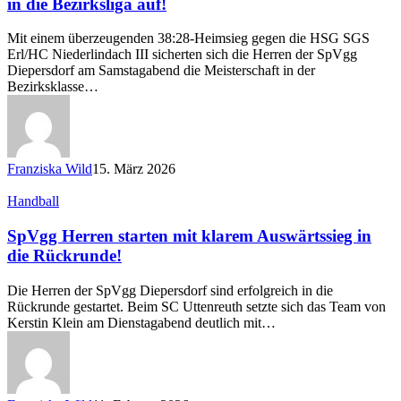
in die Bezirksliga auf!
zum
Meister
Mit einem überzeugenden 38:28-Heimsieg gegen die HSG SGS
und
Erl/HC Niederlindach III sicherten sich die Herren der SpVgg
steigen
Diepersdorf am Samstagabend die Meisterschaft in der
in
Bezirksklasse…
die
Bezirksliga
auf!
Franziska Wild
15. März 2026
SpVgg
Handball
Herren
starten
SpVgg Herren starten mit klarem Auswärtssieg in
mit
die Rückrunde!
klarem
Auswärtssieg
Die Herren der SpVgg Diepersdorf sind erfolgreich in die
in
Rückrunde gestartet. Beim SC Uttenreuth setzte sich das Team von
die
Kerstin Klein am Dienstagabend deutlich mit…
Rückrunde!