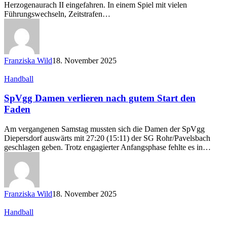
Herzogenaurach II eingefahren. In einem Spiel mit vielen
Führungswechseln, Zeitstrafen…
Franziska Wild
18. November 2025
SpVgg
Handball
Damen
verlieren
SpVgg Damen verlieren nach gutem Start den
nach
Faden
gutem
Start
Am vergangenen Samstag mussten sich die Damen der SpVgg
den
Diepersdorf auswärts mit 27:20 (15:11) der SG Rohr/Pavelsbach
Faden
geschlagen geben. Trotz engagierter Anfangsphase fehlte es in…
Franziska Wild
18. November 2025
SpVgg
Handball
Damen