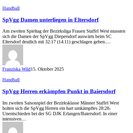
SpVgg
Handball
Damen
unterliegen
SpVgg Damen unterliegen in Eltersdorf
in
Eltersdorf
Am zweiten Spieltag der Bezirksliga Frauen Staffel West mussten
sich die Damen der SpVgg Diepersdorf auswärts beim SC
Eltersdorf deutlich mit 32:17 (14:11) geschlagen geben.…
Franziska Wild
15. Oktober 2025
SpVgg
Handball
Herren
erkämpfen
SpVgg Herren erkämpfen Punkt in Baiersdorf
Punkt
in
Im zweiten Saisonspiel der Bezirksklasse Männer Staffel West
Baiersdorf
holten sich die SpVgg Herren ein hart umkämpftes 28:28-
Unentschieden bei der SG DJK Erlangen/Baiersdorf. In einer
intensiven…