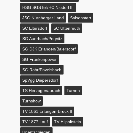
HSG SGS Erl/HC Niederl III
JSG Nürnberger Land
Saisonstart
SC Eltersdorf
SC Uttenreuth
SG Auerbach/Pegnitz
SG DJK Erlangen/Baiersdorf
SG Frankenpower
SG Rohr/Pavelsbach
SpVgg Diepersdorf
TS Herzogenaurach
Turnen
Turnshow
TV 1861 Erlangen-Bruck II
TV 1877 Lauf
TV Hilpoltstein
Unentschieden