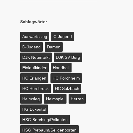
Schlagwörter
Auswärtssieg
C-Jugend
D-Jugend
Damen
DJK Neumarkt
DJK SV Berg
Einlaufkinder
Handball
HC Erlangen
HC Forchheim
HC Hersbruck
HC Sulzbach
Heimsieg
Heimspiel
Herren
HG Eckental
HSG Berching/Pollanten
HSG Pyrbaum/Seligenporten