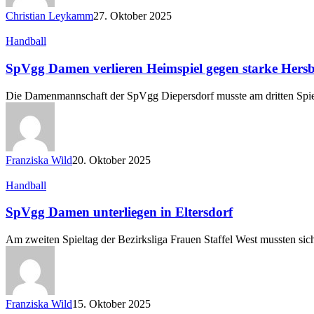
Christian Leykamm
27. Oktober 2025
SpVgg
Handball
Damen
verlieren
SpVgg Damen verlieren Heimspiel gegen starke Hers
Heimspiel
gegen
Die Damenmannschaft der SpVgg Diepersdorf musste am dritten Spi
starke
Hersbruckerinnen
Franziska Wild
20. Oktober 2025
SpVgg
Handball
Damen
unterliegen
SpVgg Damen unterliegen in Eltersdorf
in
Eltersdorf
Am zweiten Spieltag der Bezirksliga Frauen Staffel West mussten si
Franziska Wild
15. Oktober 2025