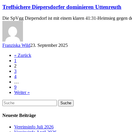
Diepersdorfer
dominieren
Treffsichere Diepersdorfer dominieren Uttenreuth
Uttenreuth
Die SpVgg Diepersdorf ist mit einem klaren 41:31-Heimsieg gegen den
Franziska Wild
23. September 2025
« Zurück
1
2
3
4
…
9
Weiter »
Suche
Neueste Beiträge
Vereinsinfo Juli 2026