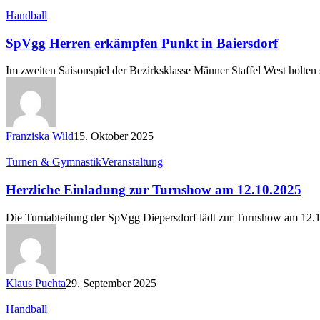
SpVgg
Handball
Herren
erkämpfen
SpVgg Herren erkämpfen Punkt in Baiersdorf
Punkt
in
Im zweiten Saisonspiel der Bezirksklasse Männer Staffel West holte
Baiersdorf
Franziska Wild
15. Oktober 2025
Herzliche
Turnen & Gymnastik
Veranstaltung
Einladung
zur
Herzliche Einladung zur Turnshow am 12.10.2025
Turnshow
am
Die Turnabteilung der SpVgg Diepersdorf lädt zur Turnshow am 12.1
12.10.2025
Klaus Puchta
29. September 2025
Treffsichere
Handball