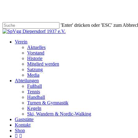
Skip
to
main
content
'Enter' drücken oder 'ESC' zum Abbrec
Close
Search
search
Menu
Verein
Aktuelles
Vorstand
Historie
Mitglied werden
Satzung
Media
Abteilungen
Fußball
Tennis
Handball
Turnen & Gymnastik
Kegeln
Ski, Wandern & Nordic-Walking
Gaststätte
Kontakt
Shop
facebook
instagram