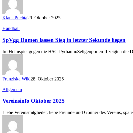
Klaus Puchta
29. Oktober 2025
SpVgg
Handball
Damen
lassen
SpVgg Damen lassen Sieg in letzter Sekunde liegen
Sieg
in
Im Heimspiel gegen die HSG Pyrbaum/Seligenporten II zeigten die 
letzter
Sekunde
liegen
Franziska Wild
28. Oktober 2025
Vereinsinfo
Allgemein
Oktober
2025
Vereinsinfo Oktober 2025
Liebe Vereinsmitglieder, liebe Freunde und Gönner des Vereins, spät