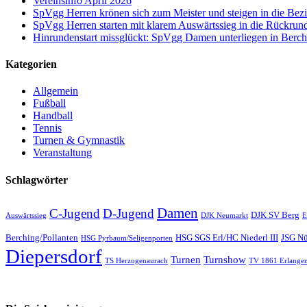
Vereinsinfo April 2026
SpVgg Herren krönen sich zum Meister und steigen in die Bezir
SpVgg Herren starten mit klarem Auswärtssieg in die Rückrun
Hinrundenstart missglückt: SpVgg Damen unterliegen in Berch
Kategorien
Allgemein
Fußball
Handball
Tennis
Turnen & Gymnastik
Veranstaltung
Schlagwörter
Damen
C-Jugend
D-Jugend
DJK SV Berg
Auswärtssieg
DJK Neumarkt
E
Berching/Pollanten
HSG SGS Erl/HC Niederl III
JSG Nü
HSG Pyrbaum/Seligenporten
Diepersdorf
Turnen
Turnshow
TS Herzogenaurach
TV 1861 Erlangen