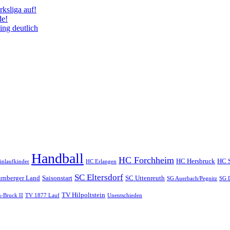
ksliga auf!
de!
ing deutlich
Handball
HC Forchheim
HC Hersbruck
HC 
inlaufkinder
HC Erlangen
SC Eltersdorf
rnberger Land
Saisonstart
SC Uttenreuth
SG Auerbach/Pegnitz
SG D
TV Hilpoltstein
-Bruck II
TV 1877 Lauf
Unentschieden