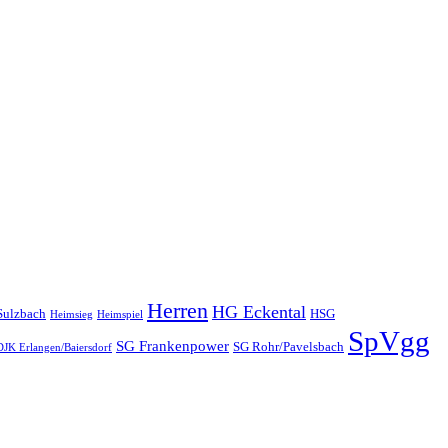
Herren
HG Eckental
Sulzbach
HSG
Heimsieg
Heimspiel
SpVgg
SG Frankenpower
SG Rohr/Pavelsbach
JK Erlangen/Baiersdorf