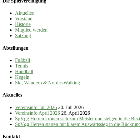
Die Spielvereinigung
Aktuelles
Vorstand
Historie
Mitglied werden
Satzung
Abteilungen
Fußball
Tennis
Handball
Kegeln
Ski, Wandern & Nordic-Walking
Aktuelles
Vereinsinfo Juli 2026
20. Juli 2026
Vereinsinfo April 2026
26. April 2026
SpVgg Herren krönen sich zum Meister und steigen in die Bezir
SpVgg Herren starten mit klarem Auswärtssieg in die Rückrun
Kontakt