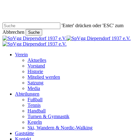
Skip
to
main
content
'Enter' drücken oder 'ESC' zum
Abbrechen
Suche
Close
Search
search
Menu
Verein
Aktuelles
Vorstand
Historie
Mitglied werden
Satzung
Media
Abteilungen
Fußball
Tennis
Handball
Turnen & Gymnastik
Kegeln
Ski, Wandern & Nordic-Walking
Gaststätte
Kontakt