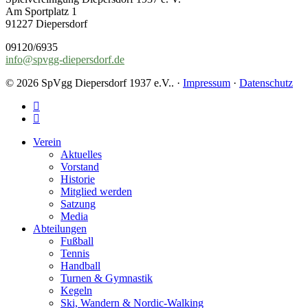
Am Sportplatz 1
91227 Diepersdorf
09120/6935
info@spvgg-diepersdorf.de
© 2026 SpVgg Diepersdorf 1937 e.V.. ·
Impressum
·
Datenschutz
facebook
instagram
Close
Verein
Menu
Aktuelles
Vorstand
Historie
Mitglied werden
Satzung
Media
Abteilungen
Fußball
Tennis
Handball
Turnen & Gymnastik
Kegeln
Ski, Wandern & Nordic-Walking