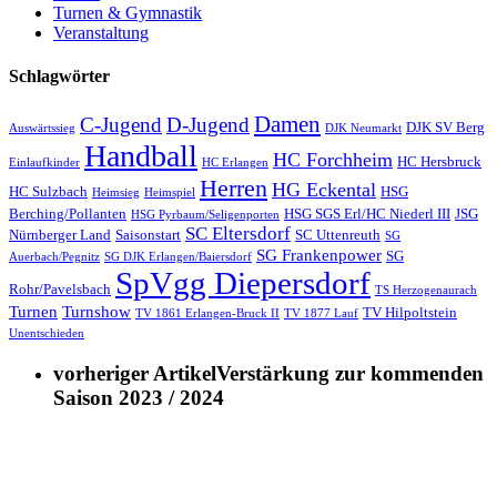
Turnen & Gymnastik
Veranstaltung
Schlagwörter
Damen
C-Jugend
D-Jugend
DJK SV Berg
Auswärtssieg
DJK Neumarkt
Handball
HC Forchheim
HC Hersbruck
Einlaufkinder
HC Erlangen
Herren
HG Eckental
HC Sulzbach
HSG
Heimsieg
Heimspiel
Berching/Pollanten
HSG SGS Erl/HC Niederl III
JSG
HSG Pyrbaum/Seligenporten
SC Eltersdorf
Nürnberger Land
Saisonstart
SC Uttenreuth
SG
SG Frankenpower
SG
Auerbach/Pegnitz
SG DJK Erlangen/Baiersdorf
SpVgg Diepersdorf
Rohr/Pavelsbach
TS Herzogenaurach
Turnen
Turnshow
TV Hilpoltstein
TV 1861 Erlangen-Bruck II
TV 1877 Lauf
Unentschieden
vorheriger Artikel
Verstärkung zur kommenden
Saison 2023 / 2024